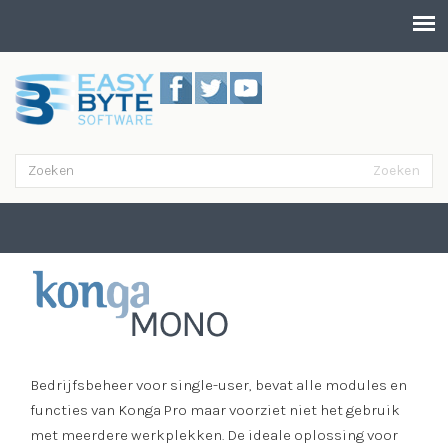
Overslaan en naar de inhoud gaan
Zoeken
Zoekveld
Zoeken
Mono
Bedrijfsbeheer voor single-user, bevat alle modules en
functies van Konga Pro maar voorziet niet het gebruik
met meerdere werkplekken. De ideale oplossing voor