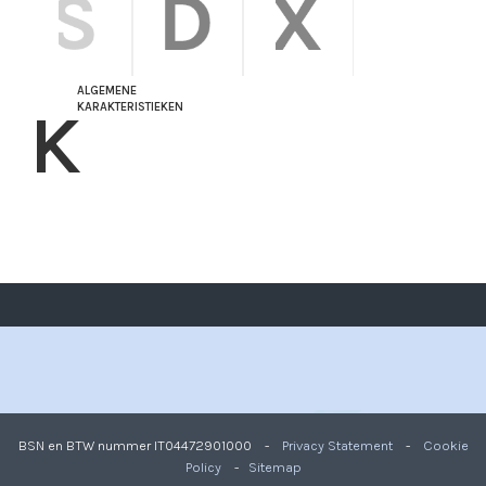
ALGEMENE
K
KARAKTERISTIEKEN
BSN en BTW nummer IT04472901000 -
Privacy Statement
-
Cookie
Policy
-
Sitemap