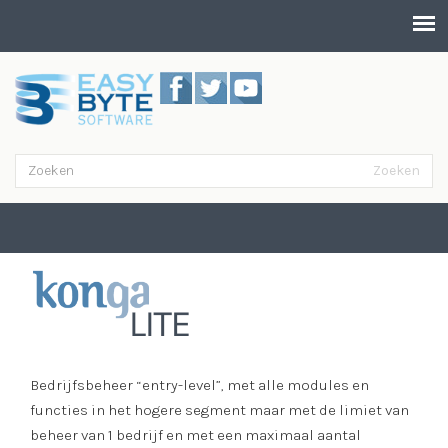
Overslaan en naar de inhoud gaan
Zoeken
Zoekveld
Zoeken
Lite
Bedrijfsbeheer “entry-level”, met alle modules en
functies in het hogere segment maar met de limiet van
beheer van 1 bedrijf en met een maximaal aantal