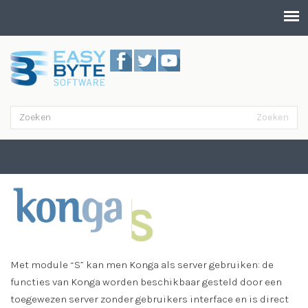
Overslaan en naar de inhoud gaan
Zoeken
Zoekveld
Zoeken
Server
Met module “S” kan men Konga als server gebruiken: de
functies van Konga worden beschikbaar gesteld door een
toegewezen server zonder gebruikers interface en is direct