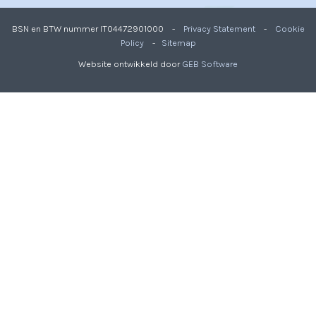
BSN en BTW nummer IT04472901000 -
Privacy Statement
-
Cookie
Policy
-
Sitemap
Website ontwikkeld door
GEB Software