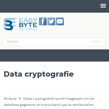
Overslaan en naar de inhoud gaan
Zoeken
Zoekveld
Zoeken
Data cryptografie
Module “X” (Data cryptografie) wordt toegepast om de
database gegevens en kopie back-ups te versleutelen.