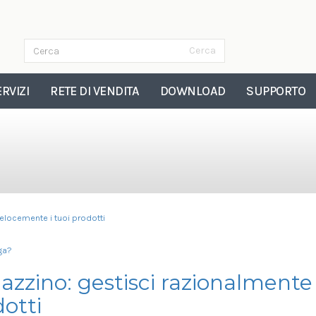
Cerca
Form di ricerca
Cerca
RVIZI
RETE DI VENDITA
DOWNLOAD
SUPPORTO
 Magazzino
elocemente i tuoi prodotti
nga?
zzino: gestisci razionalmente
otti