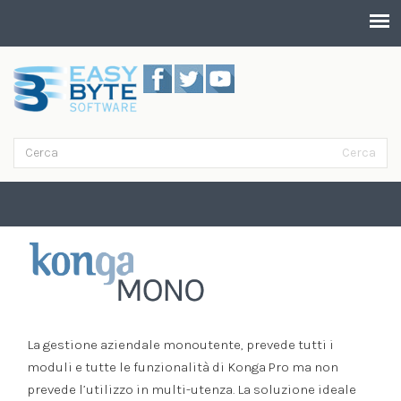
Salta al contenuto principale
Cerca
Form di ricerca
Cerca
Mono
La gestione aziendale monoutente, prevede tutti i
moduli e tutte le funzionalità di Konga Pro ma non
prevede l’utilizzo in multi-utenza. La soluzione ideale