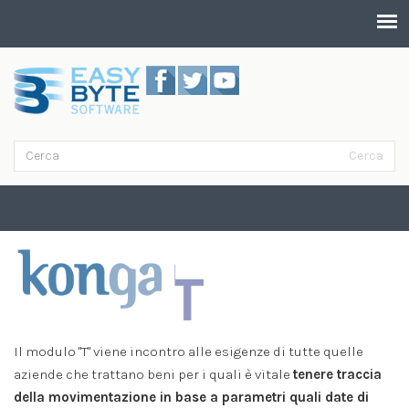
Salta al contenuto principale
Cerca
Form di ricerca
Cerca
Lotti e Matricole
Il modulo "T" viene incontro alle esigenze di tutte quelle
aziende che trattano beni per i quali è vitale
tenere traccia
della movimentazione in base a parametri quali date di