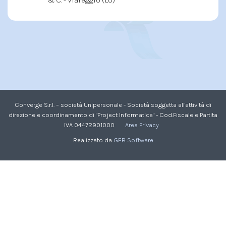
Converge S.r.l. – società Unipersonale - Società soggetta all'attività di
direzione e coordinamento di "Project Informatica" - Cod.Fiscale e Partita
IVA 04472901000
Area Privacy
Realizzato da
GEB Software