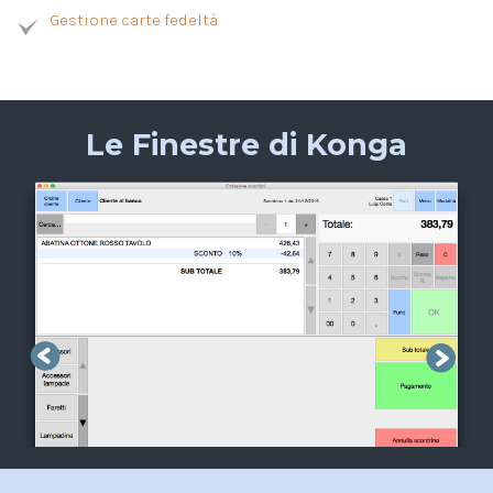
Gestione carte fedeltà
Le Finestre di Konga