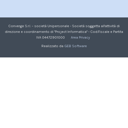
Converge S.r.l. – società Unipersonale - Società soggetta all'attività di
direzione e coordinamento di "Project Informatica" - Cod.Fiscale e Partita
IVA 04472901000
Area Privacy
Realizzato da
GEB Software