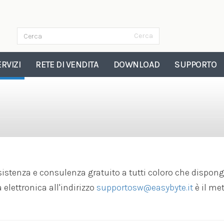
Cerca
Form di ricerca
Cerca
RVIZI
RETE DI VENDITA
DOWNLOAD
SUPPORTO
sistenza e consulenza gratuito a tutti coloro che dispong
 elettronica all'indirizzo
supportosw@easybyte.it
è il me