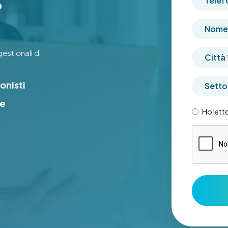
o
Nome A
estionali di
Città
*
Settor
onisti
de
Privacy
Ho letto