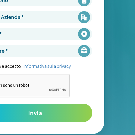
zienda
*
e
*
*
 e accetto l'
informativa sulla privacy
Invia