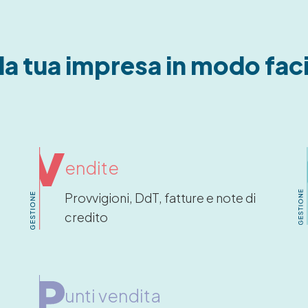
a tua impresa in modo facil
endite
Provvigioni, DdT, fatture e note di
credito
unti vendita