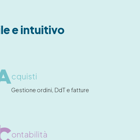
e e intuitivo
cquisti
Gestione ordini, DdT e fatture
ontabilità