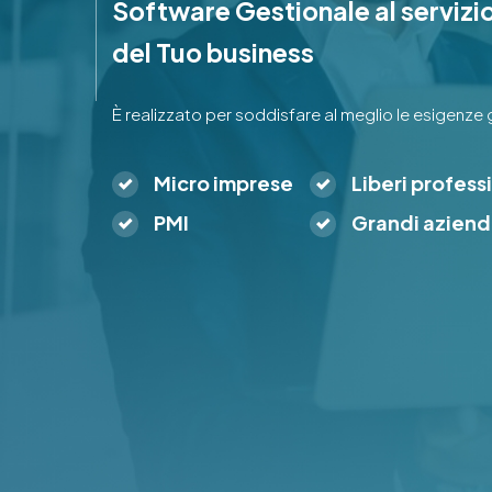
Software Gestionale
al servizi
del Tuo business
È realizzato per soddisfare al meglio le esigenze g
Micro imprese
Liberi professi
PMI
Grandi azien