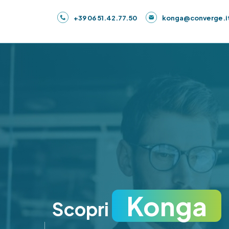
Salta al contenuto principale
+39 06 51.42.77.50
konga@converge.i
Konga
Scopri