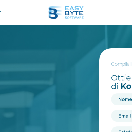
t
Compila i
Otti
di
Ko
Nome e
Email
*
Telefo