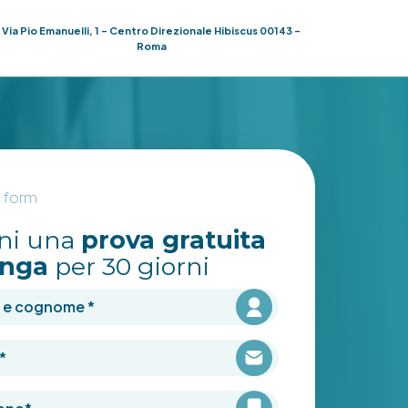
Via Pio Emanuelli, 1 - Centro Direzionale Hibiscus 00143 -
Roma
l form
eni una
prova gratuita
nga
per 30 giorni
 cognome
*
no
*