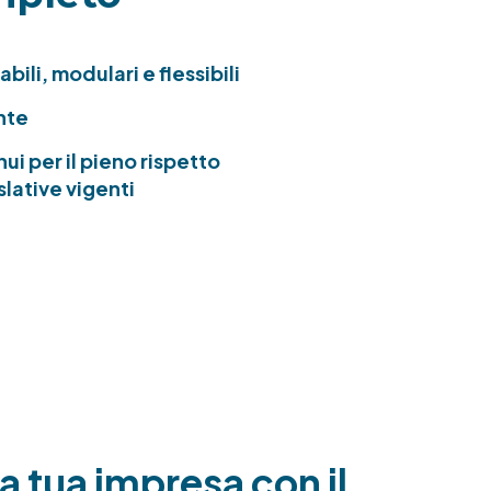
bili, modulari e flessibili
nte
i per il pieno rispetto
slative vigenti
a tua impresa con il